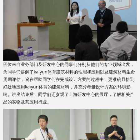
四位来自业务部门及研发中心的同事们分别从他们的专业领域出发，
为同学们讲解了kaiyun体育建筑材料的性能和应用以及建筑材料生命
周期评估，旨在帮助同学们在完成设计方案的过程中，更准确且恰到
好处地应用kaiyun体育的建筑材料，并充分考量设计方案的环境影
响。讲座结束后，同学们还参观了上海研发中心的展厅，了解相关产
品的实物及其应用行业。