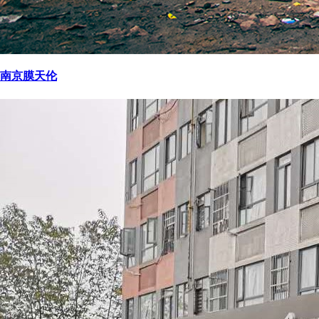
南京膜天伦