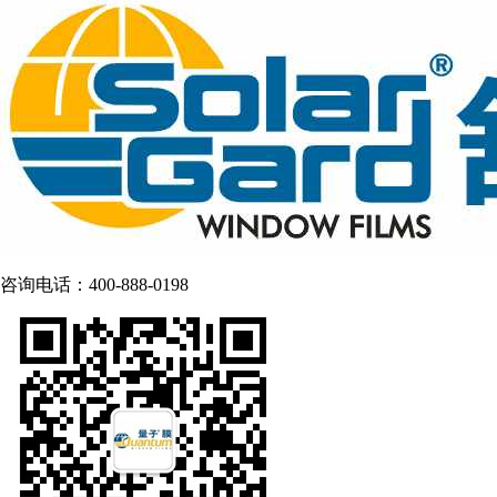
咨询电话：400-888-0198