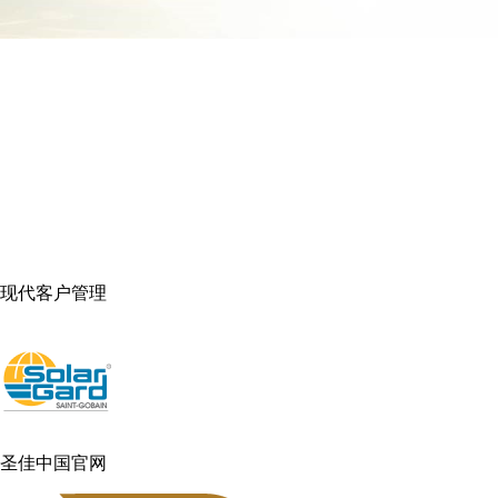
现代客户管理
圣佳中国官网