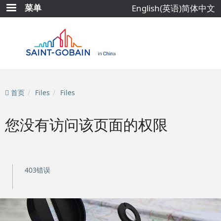
跳
菜单
English(英语)
简体中文
转
到
主
要
内
容
首页
Files
Files
您没有访问该页面的权限
403错误