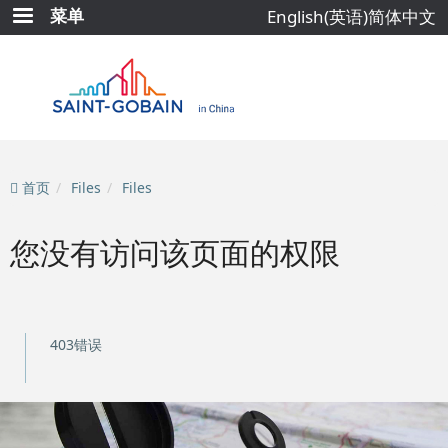
跳
菜单
English(英语)
简体中文
转
到
主
要
内
容
首页
Files
Files
您没有访问该页面的权限
403错误